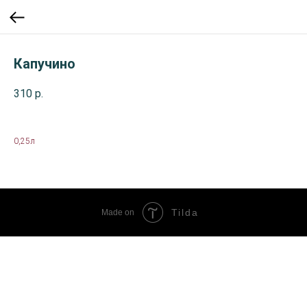
Капучино
310
р.
0,25л
Tilda
Made on