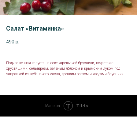
Салат «Витаминка»
490
р.
Подквашенная капуста на соке карельской брусники, подается с
хрустящими: сельдереем, зеленым яблоком и крымским луком под
заправкой из кубанского масла, грецким орехом и ягодами брусники.
Tilda
Made on