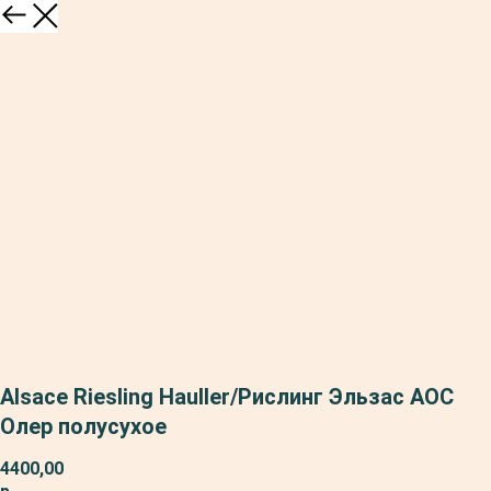
Alsace Riesling Hauller/Рислинг Эльзас АОС
Олер полусухое
4400,00