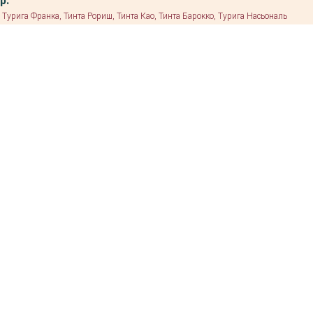
р.
Турига Франка, Тинта Рориш, Тинта Као, Тинта Барокко, Турига Насьональ